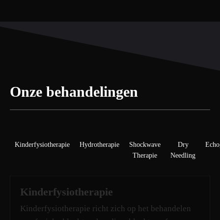
Onze behandelingen
Kinderfysiotherapie
Hydrotherapie
Shockwave
Dry
Echo
Therapie
Needling
Kinderfysiotherapie
Kinderfysiotherapie richt zich op het behandelen