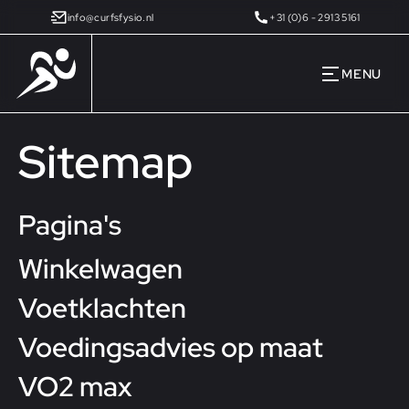
info@curfsfysio.nl
+31 (0)6 - 2913 5161
MENU
Sitemap
Pagina's
Winkelwagen
Voetklachten
Voedingsadvies op maat
VO2 max