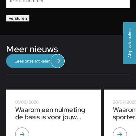
Versturen
Afspraak maken
Meer nieuws
Lees onze artikelen
01/08/2026
20/07/202
Waarom een nulmeting
Waarom
de basis is voor jouw
sporter
sportprestaties
tijdens
op een 