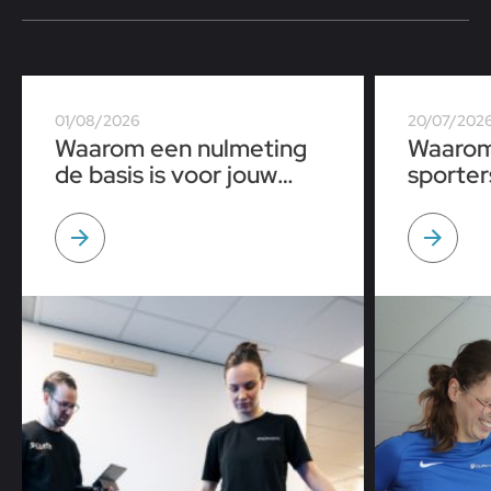
01/08/2026
20/07/202
Waarom een nulmeting
Waarom
de basis is voor jouw
sporter
sportprestaties
tijdens
op een 