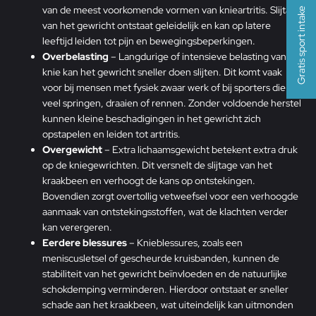
van de meest voorkomende vormen van knieartritis. Slijtage
Gratis sport intake
van het gewricht ontstaat geleidelijk en kan op latere
leeftijd leiden tot pijn en bewegingsbeperkingen.
Overbelasting
– Langdurige of intensieve belasting van de
knie kan het gewricht sneller doen slijten. Dit komt vaak
voor bij mensen met fysiek zwaar werk of bij sporters die
veel springen, draaien of rennen. Zonder voldoende herstel
kunnen kleine beschadigingen in het gewricht zich
opstapelen en leiden tot artritis.
Overgewicht
– Extra lichaamsgewicht betekent extra druk
op de kniegewrichten. Dit versnelt de slijtage van het
kraakbeen en verhoogt de kans op ontstekingen.
Bovendien zorgt overtollig vetweefsel voor een verhoogde
aanmaak van ontstekingsstoffen, wat de klachten verder
kan verergeren.
Eerdere blessures
– Knieblessures, zoals een
meniscusletsel of
gescheurde kruisbanden
, kunnen de
stabiliteit van het gewricht beïnvloeden en de natuurlijke
schokdemping verminderen. Hierdoor ontstaat er sneller
schade aan het kraakbeen, wat uiteindelijk kan uitmonden