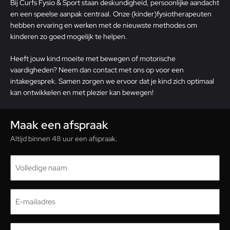
Bij Curfs Fysio & Sport staan deskundigheid, persoonlijke aandacht
en een speelse aanpak centraal. Onze (kinder)fysiotherapeuten
hebben ervaring en werken met de nieuwste methodes om
kinderen zo goed mogelijk te helpen.
Heeft jouw kind moeite met bewegen of motorische
vaardigheden? Neem dan
contact
met ons op voor een
intakegesprek. Samen zorgen we ervoor dat je kind zich optimaal
kan ontwikkelen en met plezier kan bewegen!
Maak een afspraak
Altijd binnen 48 uur een afspraak.
Naam
(Vereist)
E-
mailadres
(Vereist)
Telefoon
(Vereist)