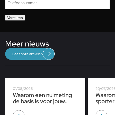
Versturen
Meer nieuws
Lees onze artikelen
01/08/2026
20/07/202
Waarom een nulmeting
Waarom
de basis is voor jouw
sporter
sportprestaties
tijdens
op een 