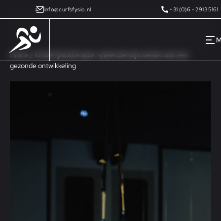
info@curfsfysio.nl
+31 (0)6 - 2913 5161
Home
/
Kinderfysiotherapie: spelenderwijs werken aan een
gezonde ontwikkeling