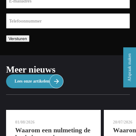
mailadres
(Vereist)
Telefoon
(Vereist)
Versturen
Afspraak maken
Meer nieuws
Lees onze artikelen
01/08/2026
20/07/2026
Waarom een nulmeting de
Waarom 