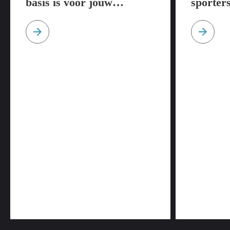
basis is voor jouw
sporter
sportprestaties
tijdens 
op een 