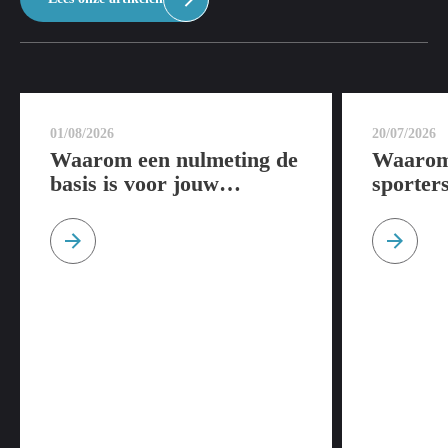
01/08/2026
20/07/2026
Waarom een nulmeting de
Waarom 
basis is voor jouw
sporter
sportprestaties
tijdens 
op een 