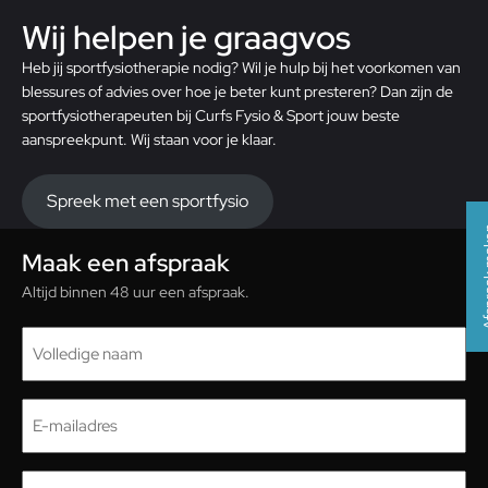
Wij helpen je graagvos
Heb jij
sportfysiotherapie
nodig? Wil je hulp bij het voorkomen van
blessures of advies over hoe je beter kunt presteren? Dan zijn de
sportfysiotherapeuten bij Curfs Fysio & Sport jouw beste
aanspreekpunt. Wij staan voor je klaar.
Spreek met een sportfysio
Afspra
Maak een afspraak
Altijd binnen 48 uur een afspraak.
Naam
(Vereist)
E-
mailadres
(Vereist)
Telefoon
(Vereist)