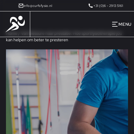
info@curfsfysio.nl
+31 (0)6 - 2913 5161
MENU
Home
/
Van blessure naar prestatie: Hoe sportfysiotherapie jou
kan helpen om beter te presteren