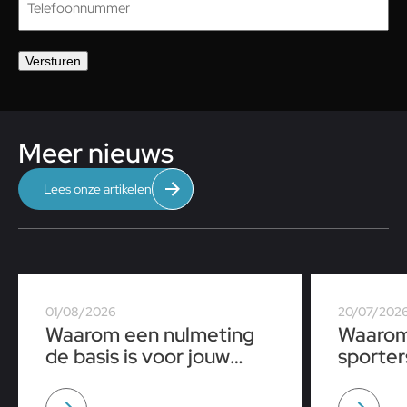
Versturen
Meer nieuws
Lees onze artikelen
01/08/2026
20/07/202
Waarom een nulmeting
Waarom
de basis is voor jouw
sporter
sportprestaties
tijdens
op een 