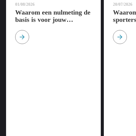
01/08/2026
20/07/2026
Waarom een nulmeting de
Waarom 
basis is voor jouw
sporter
sportprestaties
tijdens 
op een 